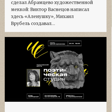
сделал Абрамцево художественной
меккой: Виктор Васнецов написал
здесь «Аленушку», Михаил
Врубель создавал…