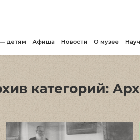
етителям
Музей — детям
Афиша
Новос
 — детям
Афиша
Новости
О музее
Науч
хив категорий:
Арх