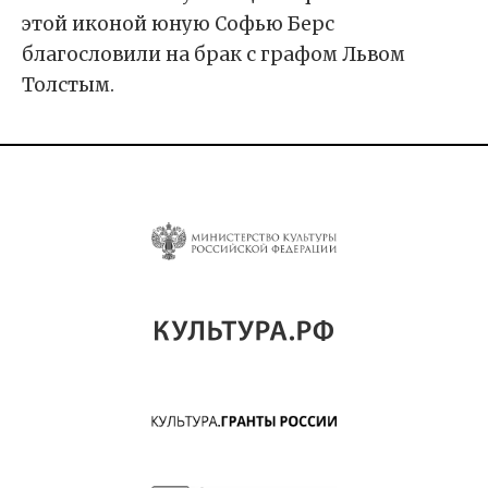
этой иконой юную Софью Берс
благословили на брак с графом Львом
Толстым.