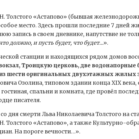
. Толстого «Астапово» (бывшая железнодорожн
особое место. Здесь прошли последние 7 дней ж
нюю запись в своем дневнике, напутствие не тол
, что должно, и пусть будет, что будет…
».
ческой станции и находящихся рядом домов вос
вокзал, Троицкую церковь, две водонапорные 
 из шести оригинальных двухэтажных жилых з
овича Озолина, типовом здании конца XIX века,
 гостиная, спальни и комната, где провёл послед
ердце писателя.
ю со дня смерти Льва Николаевича Толстого на с
. Толстого «Астапово», а также Культурно-обр
иан. На пороге вечности…».