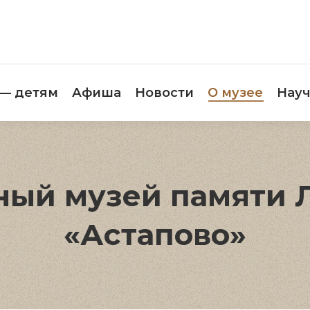
етителям
Музей — детям
Афиша
Новос
 — детям
Афиша
Новости
О музее
Науч
ый музей памяти Л.
«Астапово»