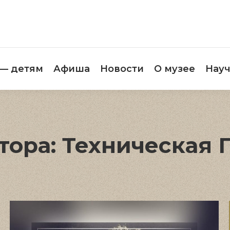
етителям
Музей — детям
Афиша
Новос
 — детям
Афиша
Новости
О музее
Науч
тора:
Техническая