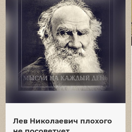
Лев Николаевич плохого
не посоветует…