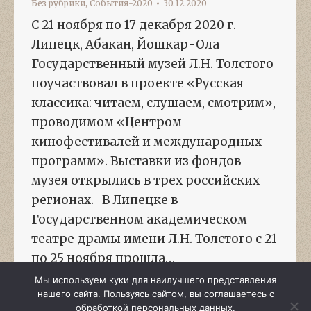
Без рубрики
,
События-2020
30.12.2020
C 21 ноября по 17 декабря 2020 г.
Липецк, Абакан, Йошкар-Ола
Государственный музей Л.Н. Толстого
поучаствовал в проекте «Русская
классика: читаем, слушаем, смотрим»,
проводимом «Центром
кинофестивалей и международных
программ». Выставки из фондов
музея открылись в трех российских
регионах. В Липецке в
Государственном академическом
театре драмы имени Л.Н. Толстого с 21
по 25 ноября прошла…
Мы используем куки для наилучшего представления
нашего сайта. Пользуясь сайтом, вы соглашаетесь с
обработкой персональных данных.