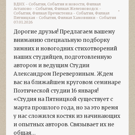
ВДНХ - События
,
События и новости
,
Филиал
Астапово - События
,
Филиал Железноводск -
События
,
Филиал Пречистенка - События
,
Филиал
Пятницкая - События
,
Филиал Хамовники - События
07.01.2026
Дорогие друзья! Предлагаем вашему
вниманию специальную подборку
зимних и новогодних стихотворений
наших студийцев, подготовленную
автором и ведущим Студии
Александром Переверзиным. Ждем
вас на ближайшем круговом семинаре
Поэтической студии 16 января!
«Студия на Пятницкой существует с
марта прошлого года, но за это время
у нас сложился костяк из начинающих
и опытных авторов. Связывает их не
общая…