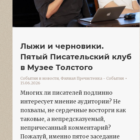
Лыжи и черновики.
Пятый Писательский клуб
в Музее Толстого
События и новости
,
Филиал Пречистенка - События
15.06.2026
Многих ли писателей подлинно
интересует мнение аудитории? Не
похвалы, не сердечные восторги как
таковые, а непредсказуемый,
непричесанный комментарий?
Пожалуй, именно пятое заседание