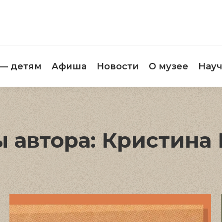
етителям
Музей — детям
Афиша
Новос
 — детям
Афиша
Новости
О музее
Науч
 автора:
Кристина 