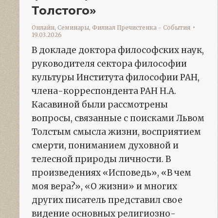
Толстого»
Онлайн
,
Семинары
,
Филиал Пречистенка - События
19.03.2026
В докладе доктора философских наук,
руководителя сектора философии
культуры Института философии РАН,
члена-корреспондента РАН Н.А.
Касавиной были рассмотрены
вопросы, связанные с поисками Львом
Толстым смысла жизни, восприятием
смерти, пониманием духовной и
телесной природы личности. В
произведениях «Исповедь», «В чем
моя вера?», «О жизни» и многих
других писатель представил свое
видение основных религиозно-