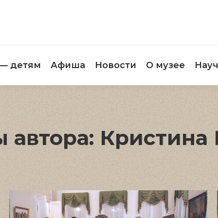
етителям
Музей — детям
Афиша
Новос
 — детям
Афиша
Новости
О музее
Науч
 автора:
Кристина 