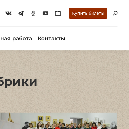
ти
О музее
Научная работа
Контакты
Купить билеты
ная работа
Контакты
брики