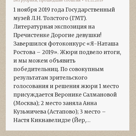
Без рубрики
,
Прошедшие события
01.11.2019
1 ноября 2019 года Государственный
музей Л.Н. Толстого (ГМТ).
Литературная экспозиция на
Пречистенке Дорогие девушки!
Завершился фотоконкурс «Я-Наташа
Ростова – 2019». Жюри подвело итоги,
и мы можем объявить
победительниц. По совокупным
результатам зрительского
голосования и решения жюри 1 место
присуждается Веронике Салмановой
(Москва); 2 место заняла Анна
Кузьмичева (Астапово); 3 место –
Настя Кикнавелидзе (Йер,…