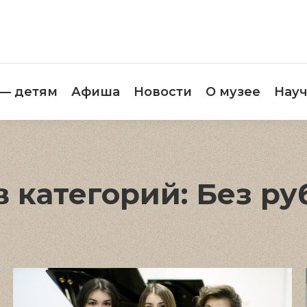
етителям
Музей — детям
Афиша
Новос
 — детям
Афиша
Новости
О музее
Науч
в категорий:
Без ру