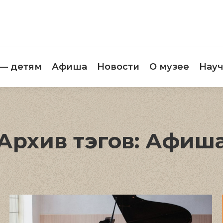
етителям
Музей — детям
Афиша
Новос
 — детям
Афиша
Новости
О музее
Науч
Архив тэгов:
Афиш