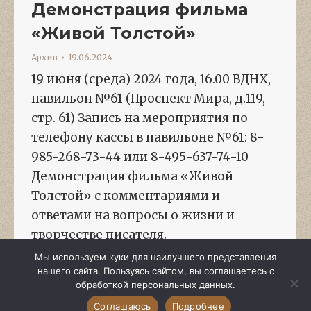
Демонстрация фильма
«Живой Толстой»
Архив
19.06.2024
19 июня (среда) 2024 года, 16.00 ВДНХ,
павильон №61 (Проспект Мира, д.119,
стр. 61) Запись на мероприятия по
телефону кассы в павильоне №61: 8-
985-268-73-44 или 8-495-637-74-10
Демонстрация фильма «Живой
Толстой» с комментариями и
ответами на вопросы о жизни и
творчестве писателя.
Мы используем куки для наилучшего представления
нашего сайта. Пользуясь сайтом, вы соглашаетесь с
обработкой персональных данных.
Соглашаюсь
Подробнее
1
…
41
42
43
44
45
…