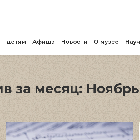
етителям
Музей — детям
Афиша
Новос
 — детям
Афиша
Новости
О музее
Науч
в за месяц:
Ноябрь