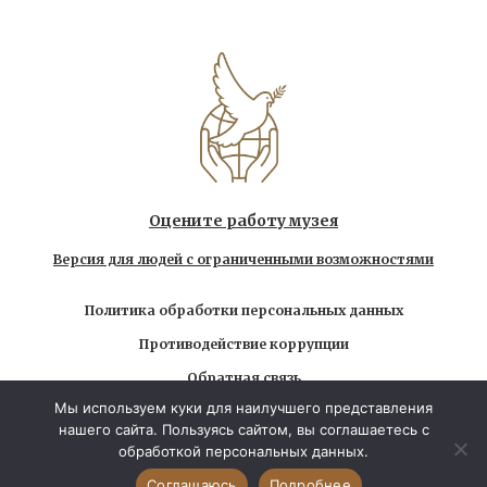
Оцените работу музея
Версия для людей с ограниченными возможностями
Политика обработки персональных данных
Противодействие коррупции
Обратная связь
Мы используем куки для наилучшего представления
Использование любых находящихся на сайте
нашего сайта. Пользуясь сайтом, вы соглашаетесь с
материалов без официального разрешения запрещено
обработкой персональных данных.
© 2026 Государственный музей-заповедник Л.Н.
Толстого. Все права защищены
Соглашаюсь
Подробнее