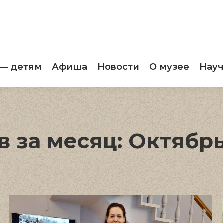
етителям
Музей — детям
Афиша
Новос
 — детям
Афиша
Новости
О музее
Науч
в за месяц:
Октябрь