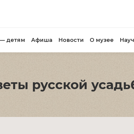
етителям
Музей — детям
Афиша
Новос
 — детям
Афиша
Новости
О музее
Науч
веты русской усадь