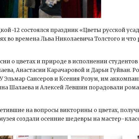
кой-12 состоялся праздник «Цветы русской усад
х во времена Льва Николаевича Толстого и что р
сни о цветах и природе в исполнении студентов
аева, Анастасии Карачаровой и Дарьи Гуйван. Р
У Эльмар Сансеров и Ксения Розум, им аккомпа
рина Шалаева и Алексей Левшин порадовали ро
ветившие на вопросы викторины о цветах, получ
музея создали осенние шедевры на мастер-клас