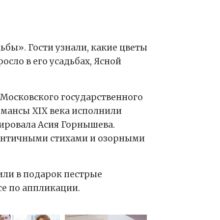
ьбы». Гости узнали, какие цветы
осло в его усадьбах, Ясной
 Московского государственного
омансы ХIХ века исполнили
нировала Асия Горнышева.
мантичными стихами и озорными
или в подарок пестрые
се по аппликации.