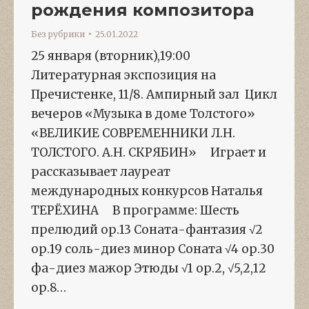
рождения композитора
Без рубрики
25.01.2022
25 января (вторник),19:00
Литературная экспозиция на
Пречистенке, 11/8. Ампирный зал Цикл
вечеров «Музыка в доме Толстого»
«ВЕЛИКИЕ СОВРЕМЕННИКИ Л.Н.
ТОЛСТОГО. А.Н. СКРЯБИН» Играет и
рассказывает лауреат
международных конкурсов Наталья
ТЕРЁХИНА В программе: Шесть
прелюдий ор.13 Соната-фантазия √2
ор.19 соль-диез минор Соната √4 ор.30
фа-диез мажор Этюды √1 ор.2, √5,2,12
ор.8…