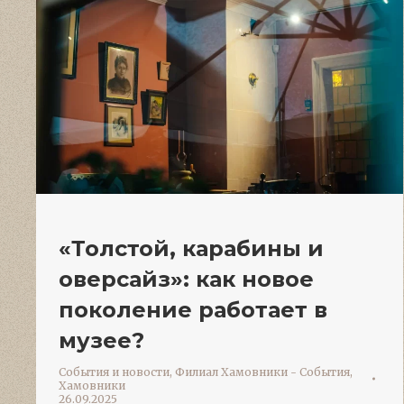
«Толстой, карабины и
оверсайз»: как новое
поколение работает в
музее?
События и новости
,
Филиал Хамовники - События
,
Хамовники
26.09.2025