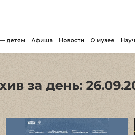
етителям
Музей — детям
Афиша
Новос
 — детям
Афиша
Новости
О музее
Науч
хив за день:
26.09.2