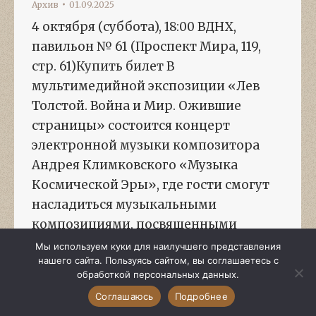
Архив
01.09.2025
4 октября (суббота), 18:00 ВДНХ,
павильон № 61 (Проспект Мира, 119,
стр. 61)Купить билет В
мультимедийной экспозиции «Лев
Толстой. Война и Мир. Ожившие
страницы» coстоится концерт
электронной музыки композитора
Андрея Климковского «Музыка
Космической Эры», где гости смогут
насладиться музыкальными
композициями, посвященными
первым шагам человечества в космос.
Мы используем куки для наилучшего представления
нашего сайта. Пользуясь сайтом, вы соглашаетесь с
Живое исполнение музыки будет
обработкой персональных данных.
сопровождаться космическим видео
Соглашаюсь
Подробнее
на большом…