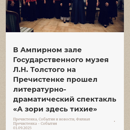
В Ампирном зале
Государственного музея
Л.Н. Толстого на
Пречистенке прошел
литературно-
драматический спектакль
«А зори здесь тихие»
Пречистенка
,
События и новости
,
Филиал
Пречистенка - События
01.09.2025