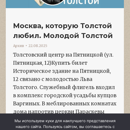
Москва, которую Толстой
любил. Молодой Толстой
Архив
22.08.2025
Толстовский центр на Пятницкой (ул.
Пятницкая, 12)Купить билет
Историческое здание на Пятницкой,
12 связано с молодостью Льва
Толстого. Служебный флигель входил
в комплекс городской усадьбы купцов
Варгиных. В меблированных комнатах
дома напротив церкви Параскевы
Пятницы Лев Николаевич жил с осени
Мы используем куки для наилучшего представления
нашего сайта. Пользуясь сайтом, вы соглашаетесь с
1857 до лета 1858 года. Экскурсия