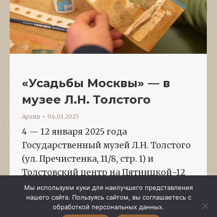
«Усадьбы Москвы» — в
музее Л.Н. Толстого
Архив
04.01.2025
4 — 12 января 2025 года
Государственный музей Л.Н. Толстого
(ул. Пречистенка, 11/8, стр. 1) и
Толстовский центр на Пятницкой-12
(ул. Пятницкая, д. 12) В январе музей
Мы используем куки для наилучшего представления
нашего сайта. Пользуясь сайтом, вы соглашаетесь с
Л.Н. Толстого примет участие в
обработкой персональных данных.
фестивале «Усадьбы Москвы. Зима».