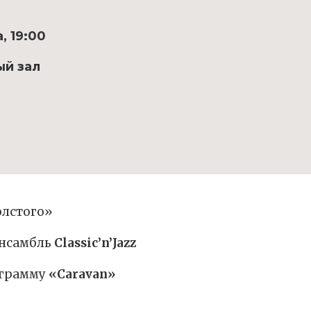
, 19:00
ый зал
олстого»
ансамбль
Classic’n’Jazz
ограмму
«Caravan»