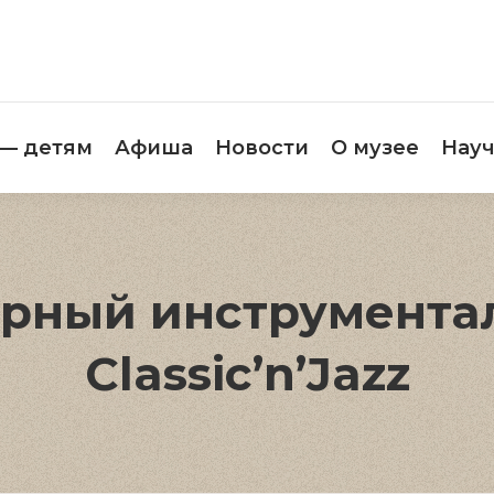
етителям
Музей — детям
Афиша
Новос
 — детям
Афиша
Новости
О музее
Науч
мерный инструмента
Classic’n’Jazz