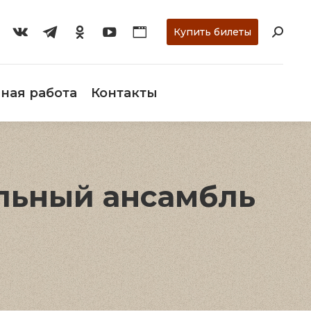
ти
О музее
Научная работа
Контакты
Купить билеты
ная работа
Контакты
льный ансамбль