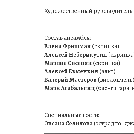
Художественный руководител
Состав ансамбля:
Елена Фришман
(скрипка)
Алексей Неберикутин
(скрипка
Марина Овсепян
(скрипка)
Алексей Евменкин
(альт)
Валерий Мастеров
(виолончель
Марк Агабальянц
(бас-гитара, 
Специальные гости:
Оксана Селихова
(эстрадно-дж