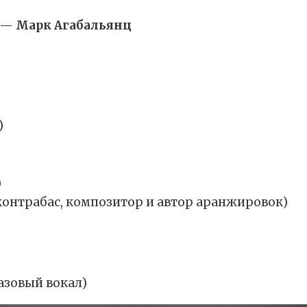
ь —
Марк Агабальянц
)
)
контрабас, композитор и автор аранжировок)
азовый вокал)