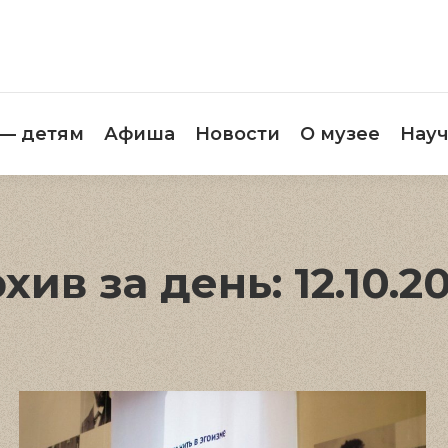
етителям
Музей — детям
Афиша
Новос
 — детям
Афиша
Новости
О музее
Науч
хив за день:
12.10.2