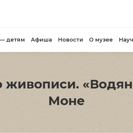
етителям
Музей — детям
Афиша
Новос
 — детям
Афиша
Новости
О музее
Науч
о живописи. «Водя
Моне