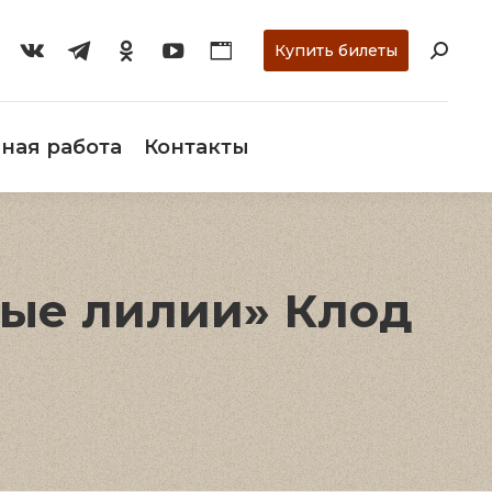
ти
О музее
Научная работа
Контакты
Купить билеты
ная работа
Контакты
ные лилии» Клод