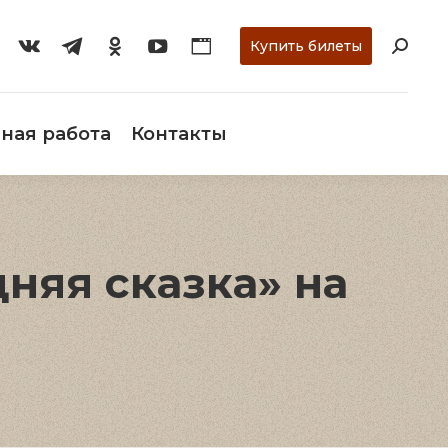
ти
О музее
Научная работа
Контакты
Купить билеты
ная работа
Контакты
няя сказка» на