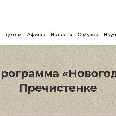
етителям
Музей — детям
Афиша
Новос
 — детям
Афиша
Новости
О музее
Науч
рограмма «Новогод
Пречистенке