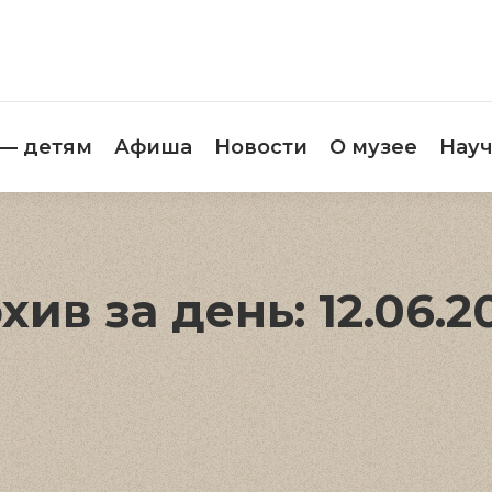
етителям
Музей — детям
Афиша
Новос
 — детям
Афиша
Новости
О музее
Науч
хив за день:
12.06.2