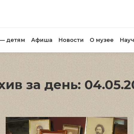
етителям
Музей — детям
Афиша
Новос
 — детям
Афиша
Новости
О музее
Науч
хив за день:
04.05.2