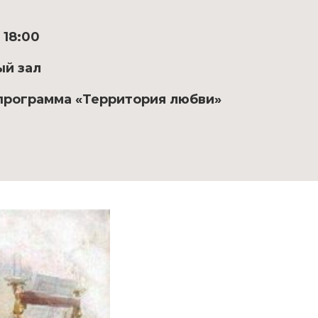
 18:00
ый зал
программа «Территория любви»
.