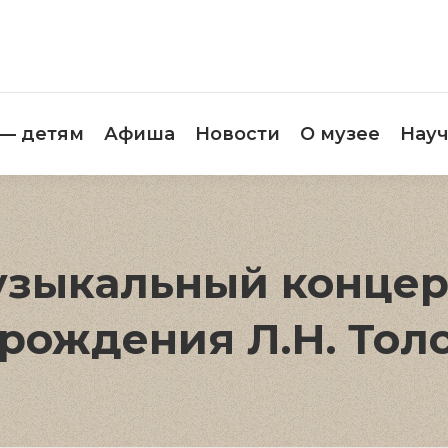
етителям
Музей — детям
Афиша
Новос
 — детям
Афиша
Новости
О музее
Науч
зыкальный концерт
рождения Л.Н. Тол