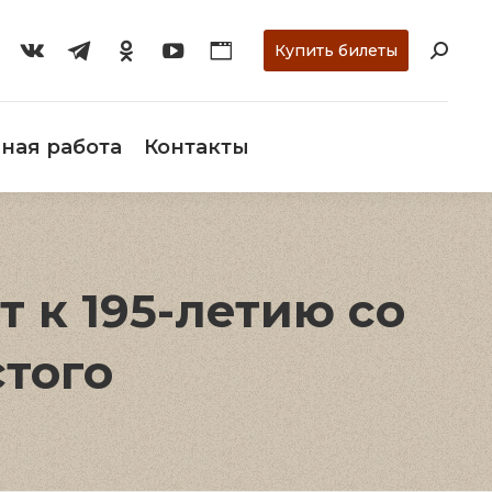
ти
О музее
Научная работа
Контакты
Купить билеты
ная работа
Контакты
 к 195-летию со
стого