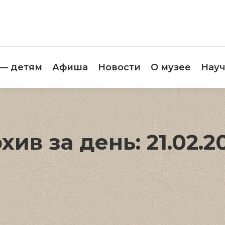
етителям
Музей — детям
Афиша
Новос
 — детям
Афиша
Новости
О музее
Науч
хив за день:
21.02.2