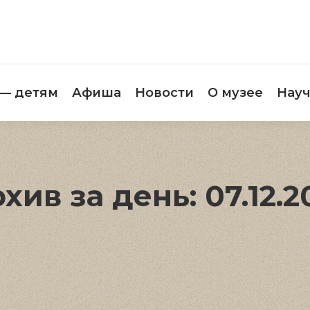
етителям
Музей — детям
Афиша
Новос
 — детям
Афиша
Новости
О музее
Науч
хив за день:
07.12.2