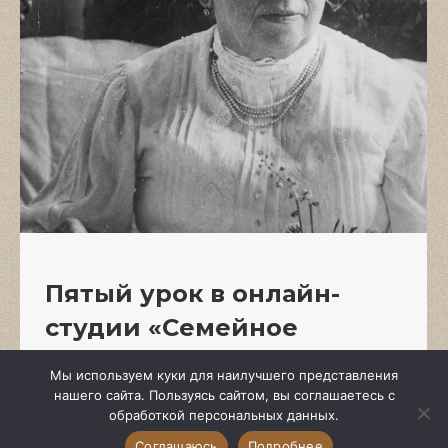
Пятый урок в онлайн-
студии «Семейное
рукоделие Толстых»
Мы используем куки для наилучшего представления
нашего сайта. Пользуясь сайтом, вы соглашаетесь с
Онлайн
19.04.2021
обработкой персональных данных.
19 — 30 апреля 2021 г. Онлайн
Соглашаюсь
Подробнее