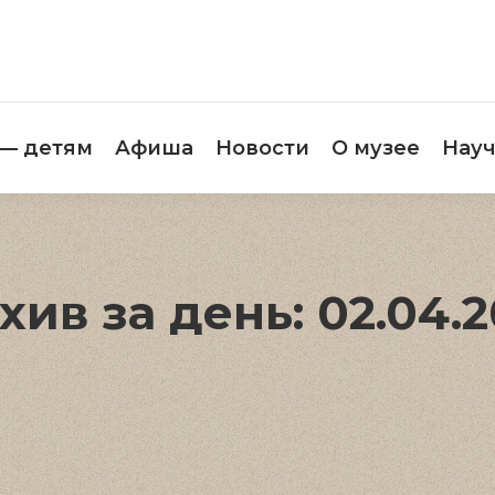
етителям
Музей — детям
Афиша
Новос
 — детям
Афиша
Новости
О музее
Науч
хив за день:
02.04.2