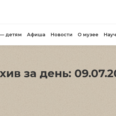
етителям
Музей — детям
Афиша
Новос
 — детям
Афиша
Новости
О музее
Науч
хив за день:
09.07.2