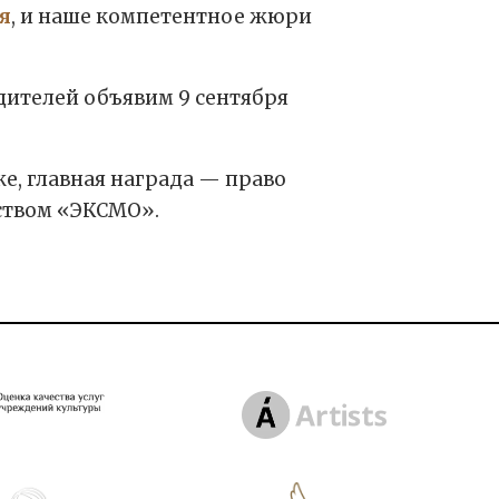
я
, и наше компетентное жюри
едителей объявим 9 сентября
же, главная награда — право
ством «ЭКСМО».