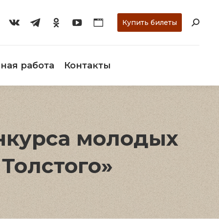
ти
О музее
Научная работа
Контакты
Купить билеты
ная работа
Контакты
нкурса молодых
Толстого»