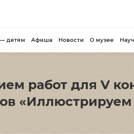
етителям
Музей — детям
Афиша
Новос
 — детям
Афиша
Новости
О музее
Науч
ием работ для V ко
ов «Иллюстрируем 