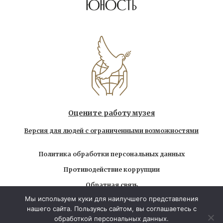
Оцените работу музея
Версия для людей с ограниченными возможностями
Политика обработки персональных данных
Противодействие коррупции
Обратная связь
Мы используем куки для наилучшего представления
Использование любых находящихся на сайте
нашего сайта. Пользуясь сайтом, вы соглашаетесь с
материалов без официального разрешения запрещено
обработкой персональных данных.
© 2026 Государственный музей-заповедник Л.Н.