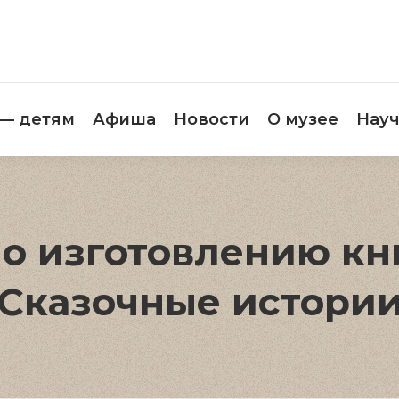
етителям
Музей — детям
Афиша
Новос
 — детям
Афиша
Новости
О музее
Науч
по изготовлению 
Сказочные истори