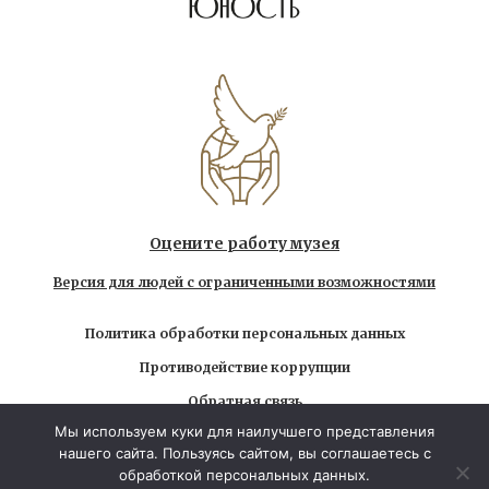
Оцените работу музея
Версия для людей с ограниченными возможностями
Политика обработки персональных данных
Противодействие коррупции
Обратная связь
Мы используем куки для наилучшего представления
Использование любых находящихся на сайте
нашего сайта. Пользуясь сайтом, вы соглашаетесь с
материалов без официального разрешения запрещено
обработкой персональных данных.
© 2026 Государственный музей-заповедник Л.Н.