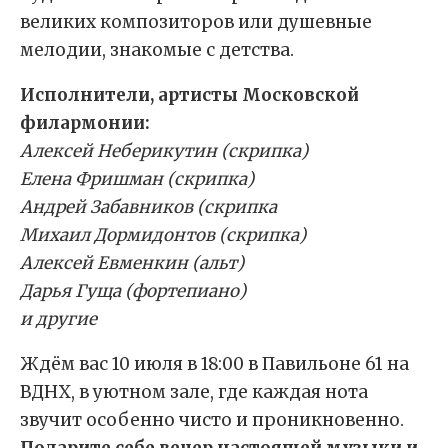
великих композиторов или душевные
мелодии, знакомые с детства.
Исполнители, артисты Московской
филармонии:
Алексей Неберикутин (скрипка)
Елена Фришман (скрипка)
Андрей Забавников (скрипка
Михаил Дормидонтов (скрипка)
Алексей Евменкин (альт)
Дарья Гуща (фортепиано)
и другие
Ждём вас 10 июля в 18:00 в Павильоне 61 на
ВДНХ, в уютном зале, где каждая нота
звучит особенно чисто и проникновенно.
Подарите себе вечер настоящей музыки и