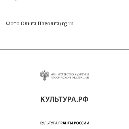
Фото Ольги Паволги/rg.ru