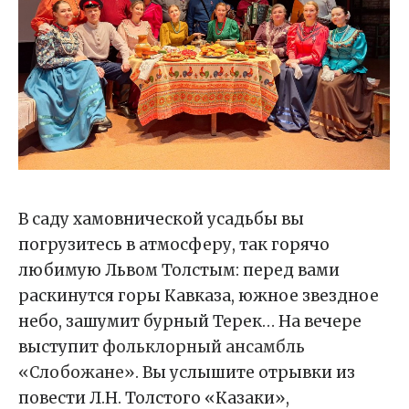
В саду хамовнической усадьбы вы
погрузитесь в атмосферу, так горячо
любимую Львом Толстым: перед вами
раскинутся горы Кавказа, южное звездное
небо, зашумит бурный Терек… На вечере
выступит
фольклорный ансамбль
«Слобожане». В
ы услышите о
трывки из
повести Л.Н. Толстого «Казаки»,