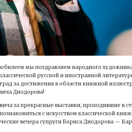
им юбилеем мы поздравляем народного художника
лассической русской и иностранной литератур
рад за достижения в области книжной иллюстр
вича Диодорова!
ича за прекрасные выставки, проходившие в ст
ознакомиться с искусством классической книж
ические вечера супруги Бориса Диодорова — Кар