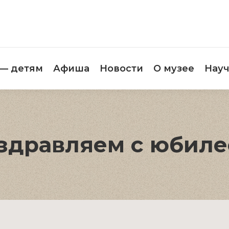
етителям
Музей — детям
Афиша
Новос
 — детям
Афиша
Новости
О музее
Науч
здравляем с юбиле