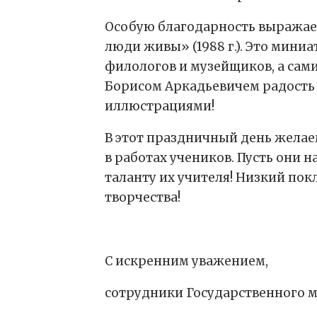
Особую благодарность выражаем
люди живы» (1988 г.). Это мин
филологов и музейщиков, а сам
Борисом Аркадьевичем радость в
иллюстрациями!
В этот праздничный день желае
в работах учеников. Пусть они 
таланту их учителя! Низкий пок
творчества!
С искренним уважением,
сотрудники Государственного му