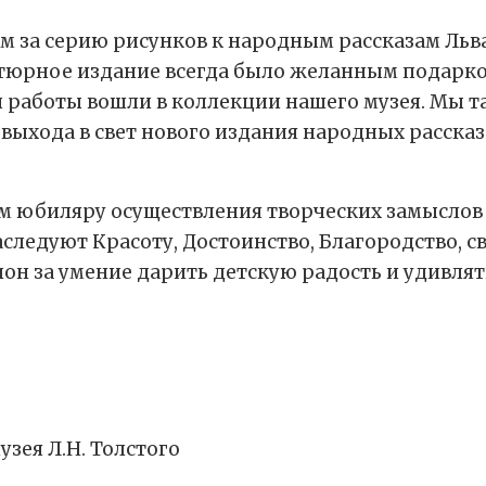
 за серию рисунков к народным рассказам Льва
иатюрное издание всегда было желанным подарк
и работы вошли в коллекции нашего музея. Мы т
ыхода в свет нового издания народных рассказо
м юбиляру осуществления творческих замыслов
наследуют Красоту, Достоинство, Благородство,
лон за умение дарить детскую радость и удивля
зея Л.Н. Толстого