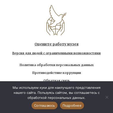
Оцените работу музея
Версия для людей с ограниченными возможностями
Политика обработки персональных данных
Противодействие коррупции
Обратная связь
Мы используем куки для наилучшего представления
Использование любых находящихся на сайте
нашего сайта. Пользуясь сайтом, вы соглашаетесь с
материалов без официального разрешения запрещено
обработкой персональных данных.
© 2026 Государственный музей-заповедник Л.Н.
Толстого. Все права защищены
Соглашаюсь
Подробнее