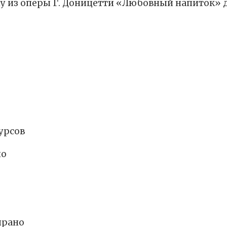
му из оперы Г. Доницетти «Любовный напиток» д
урсов
но
прано