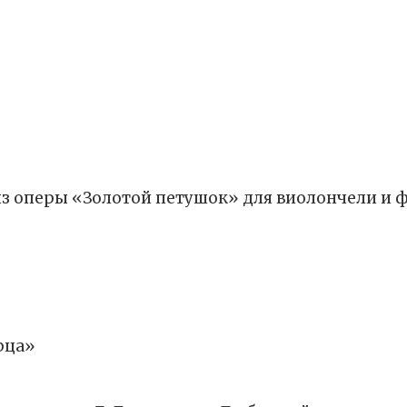
з оперы «Золотой петушок» для виолончели и 
рца»