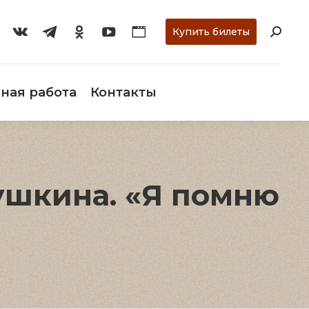
ти
О музее
Научная работа
Контакты
Купить билеты
ная работа
Контакты
Пушкина. «Я помню