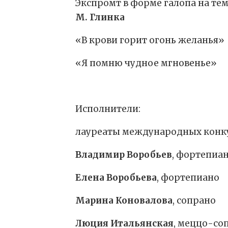
Экспромт в форме галопа на те
М. Глинка
«В крови горит огонь желанья»
«Я помню чудное мгновенье»
Исполнители:
лауреаты международных конк
Владимир Воробьев
, фортепиа
Елена Воробьева
, фортепиано
Марина Коновалова
, сопрано
Люция Итальянская
, меццо-со