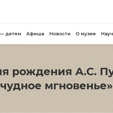
етителям
Музей — детям
Афиша
Новос
 — детям
Афиша
Новости
О музее
Науч
ня рождения А.С. 
чудное мгновенье»