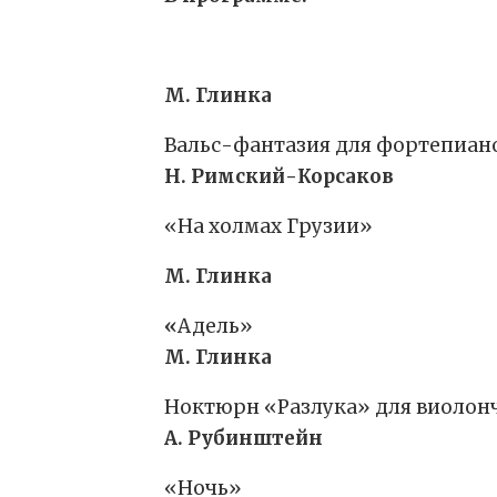
М. Глинка
Вальс-фантазия для фортепиано
Н. Римский-Корсаков
«На холмах Грузии»
М. Глинка
«
Адель»
М. Глинка
Ноктюрн «Разлука» для виолон
А. Рубинштейн
«Ночь»