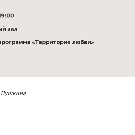
19:00
ый зал
программа «Территория любви»
.
. Пушкина