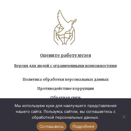
Оцените работу музея
Версия для людей с ограниченными возможностями
Политика обработки персональных данных
Противодействие коррупции
Обратная связь
Мы используем куки для наилучшего представления
Использование любых находящихся на сайте
нашего сайта. Пользуясь сайтом, вы соглашаетесь с
материалов без официального разрешения запрещено
обработкой персональных данных.
© 2026 Государственный музей-заповедник Л.Н.
Толстого. Все права защищены
Соглашаюсь
Подробнее