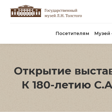
Пос
Посетителям
Музей
Открытие выстав
К 180-летию С.А