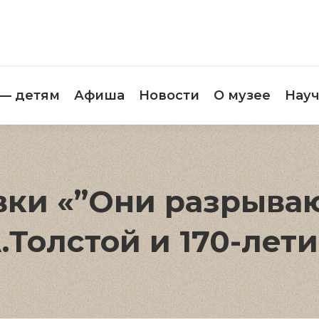
етителям
Музей — детям
Афиша
Новос
 — детям
Афиша
Новости
О музее
Науч
ки «”Они разрываю
.Толстой и 170-лет