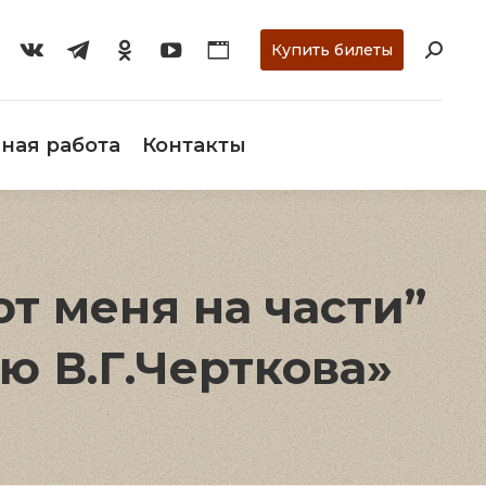
ти
О музее
Научная работа
Контакты
Купить билеты
ная работа
Контакты
т меня на части”
ию В.Г.Черткова»