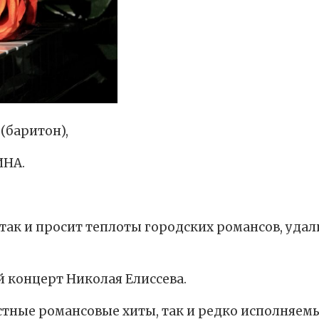
(баритон),
ИНА.
ак и просит теплоты городских романсов, удал
 концерт Николая Елиссева.
естные романсовые хиты, так и редко исполняем