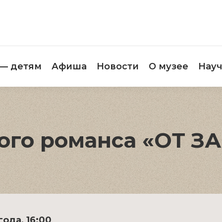
етителям
Музей — детям
Афиша
Новос
 — детям
Афиша
Новости
О музее
Науч
ого романса «ОТ 
года, 16:00