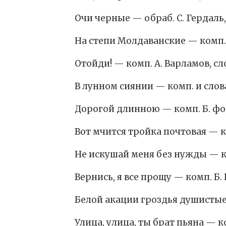
Очи черные — обраб. С. Гердаль,
На степи Молдаванские — комп. 
Отойди! — комп. А. Варламов, сл
В лунном сиянии — комп. и сло
Дорогой длинною — комп. Б. фо
Вот мчится тройка почтовая — ко
Не искушай меня без нужды — ко
Вернись, я все прощу — комп. Б.
Белой акации гроздья душистые 
Улица, улица, ты брат пьяна — к