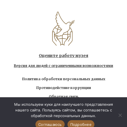
Оцените работу музея
Версия для людей с ограниченными возможностями
Политика обработки персональных данных
Противодействие коррупции
Обратная связь
Мы используем куки для наилучшего представления
Использование любых находящихся на сайте
нашего сайта. Пользуясь сайтом, вы соглашаетесь с
материалов без официального разрешения запрещено
обработкой персональных данных.
© 2026 Государственный музей-заповедник Л.Н.
Толстого. Все права защищены
Соглашаюсь
Подробнее