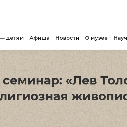
етителям
Музей — детям
Афиша
Новос
 — детям
Афиша
Новости
О музее
Науч
семинар: «Лев Толс
лигиозная живопи