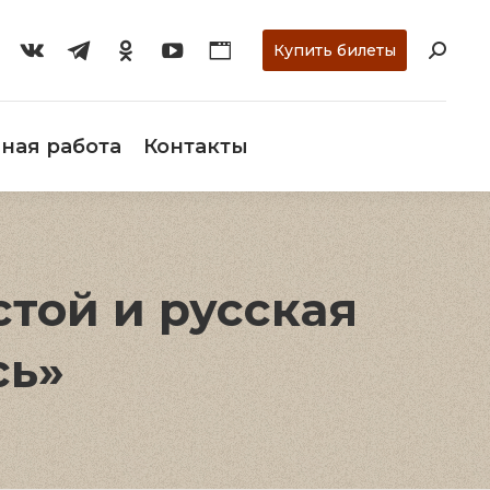
ти
О музее
Научная работа
Контакты
Купить билеты
ная работа
Контакты
той и русская
сь»