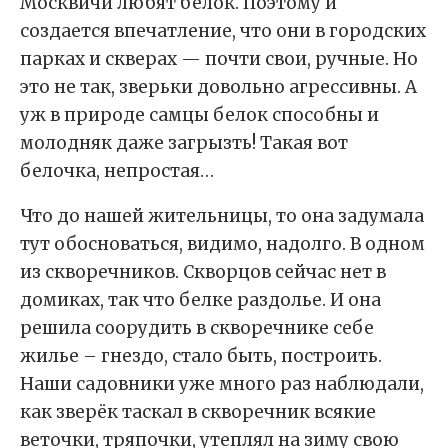
Москвичи любят белок. Поэтому и
создается впечатление, что они в городских
парках и скверах — почти свои, ручные. Но
это не так, зверьки довольно агрессивны. А
уж в природе самцы белок способны и
молодняк даже загрызть! Такая вот
белочка, непростая…
Что до нашей жительницы, то она задумала
тут обосноваться, видимо, надолго. В одном
из скворечников. Скворцов сейчас нет в
домиках, так что белке раздолье. И она
решила соорудить в скворечнике себе
жилье – гнездо, стало быть, построить.
Наши садовники уже много раз наблюдали,
как зверёк таскал в скворечник всякие
веточки, тряпочки, утеплял на зиму свою