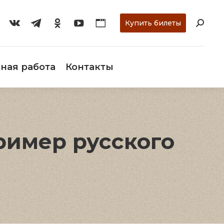
ти
О музее
Научная работа
Контакты
Купить билеты
ная работа
Контакты
ример русского