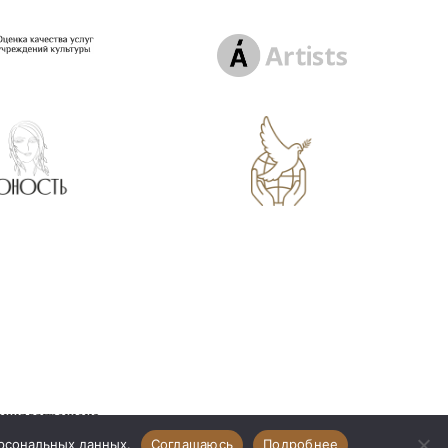
ения запрещено
щищены
ерсональных данных.
Соглашаюсь
Подробнее