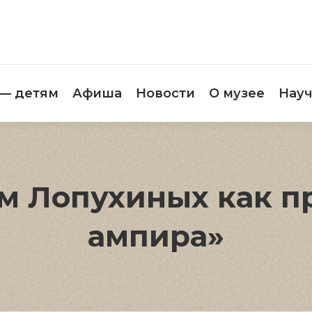
етителям
Музей — детям
Афиша
Новос
 — детям
Афиша
Новости
О музее
Науч
м Лопухиных как п
ампира»