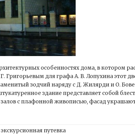
архитектурных особенностях дома, в котором р
. Г. Григорьевым для графа А. В. Лопухина этот
аменитый зодчий наряду с Д. Жилярди и О. Бове
штукатуренное здание представляет собой блес
 залов с плафонной живописью, фасад украшают
экскурсионная путевка