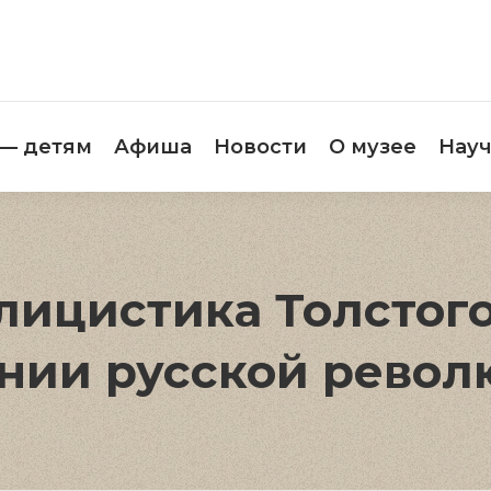
етителям
Музей — детям
Афиша
Новос
 — детям
Афиша
Новости
О музее
Науч
ицистика Толстого»
нии русской рево