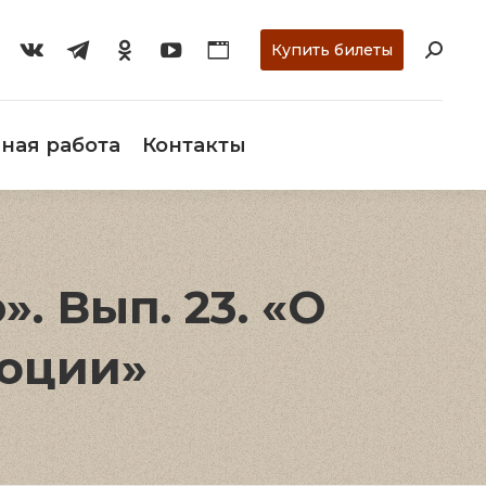
ти
О музее
Научная работа
Контакты
Купить билеты
ная работа
Контакты
. Вып. 23. «О
люции»